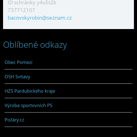
ID schránky y4u5t2k
737712107
bacovskyrobin@seznam.cz
Oblíbené odkazy
Obec Pomezí
OSH Svitavy
HZS Pardubického kraje
Výroba sportovních PS
Požáry.cz