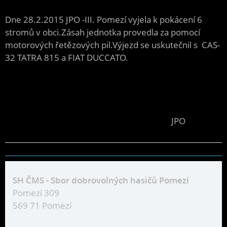
Dne 28.2.2015 JPO -III. Pomezí vyjela k pokácení 6
stromů v obci.Zásah jednotka provedla za pomocí
motorových řetězových pil.Výjezd se uskutečnil s CAS-
32 TATRA 815 a FIAT DUCCATO.
JPO
SH ČMS - Sbor dobrovolných hasičů Pomezí
Pomezí 309
569 71 Pomezí