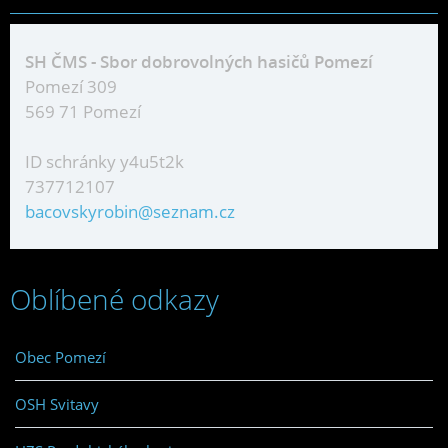
SH ČMS - Sbor dobrovolných hasičů Pomezí
Pomezí 309
569 71 Pomezí
ID schránky y4u5t2k
737712107
bacovskyrobin@seznam.cz
Oblíbené odkazy
Obec Pomezí
OSH Svitavy