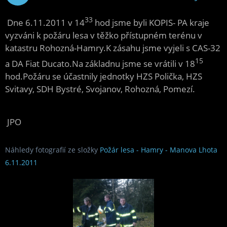
2011
33
Dne 6.11.2011 v 14
hod jsme byli KOPIS- PA kraje
vyzváni k požáru lesa v těžko přístupném terénu v
katastru Rohozná-Hamry.K zásahu jsme vyjeli s CAS-32
15
a DA Fiat Ducato.Na základnu jsme se vrátili v 18
hod.Požáru se účastnily jednotky HZS Polička, HZS
Svitavy, SDH Bystré, Svojanov, Rohozná, Pomezí.
JPO
Náhledy fotografií ze složky
Požár lesa - Hamry - Manova Lhota
6.11.2011