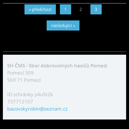
« předchozí
1
2
3
následující »
SH ČMS - Sbor dobrovolných hasičů Pomezí
Pomezí 309
569 71 Pomezí
ID schránky y4u5t2k
737712107
bacovskyrobin@seznam.cz